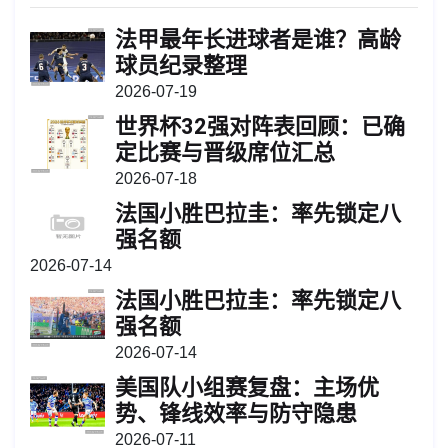
法甲最年长进球者是谁？高龄
球员纪录整理
2026-07-19
世界杯32强对阵表回顾：已确
定比赛与晋级席位汇总
2026-07-18
法国小胜巴拉圭：率先锁定八
强名额
2026-07-14
法国小胜巴拉圭：率先锁定八
强名额
2026-07-14
美国队小组赛复盘：主场优
势、锋线效率与防守隐患
2026-07-11