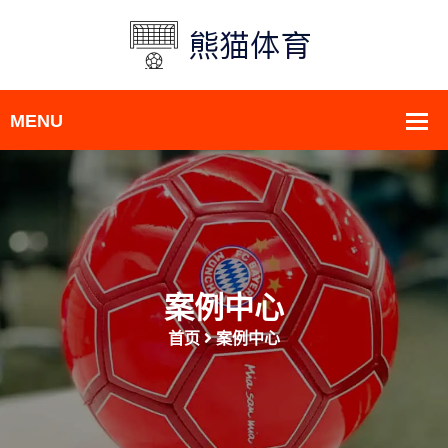
案例中心
首页
案例中心