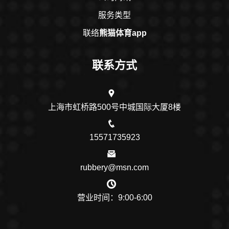
服务类型
联络
熊猫体育app
联系方式
上海市虹桥路500号中城国际大厦8楼
15571735923
rubbery@msn.com
营业时间：9:00-6:00