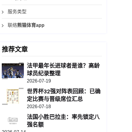
服务类型
联络
熊猫体育app
推荐文章
法甲最年长进球者是谁？高龄
球员纪录整理
2026-07-19
世界杯32强对阵表回顾：已确
定比赛与晋级席位汇总
2026-07-18
法国小胜巴拉圭：率先锁定八
强名额