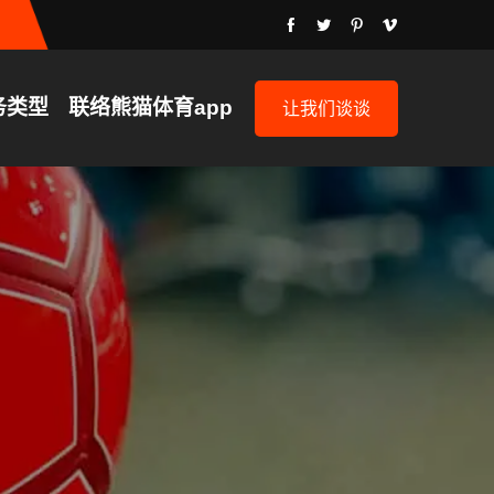
务类型
联络
熊猫体育app
让我们谈谈