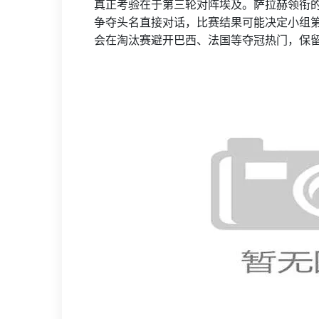
真正考验在于第三轮对阵埃及。萨拉赫领衔
争夺头名直接对话，比赛结果可能决定小组
会在淘汰赛避开巴西、法国等夺冠热门，保