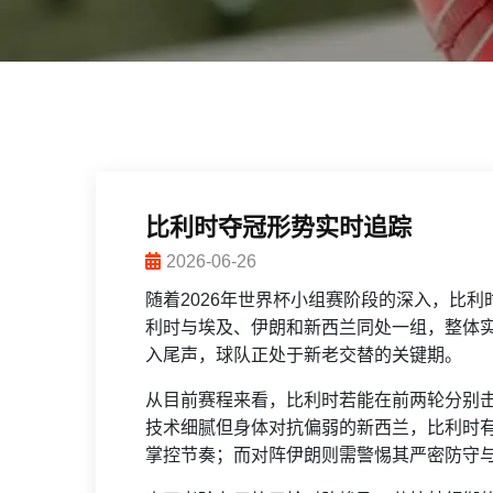
比利时夺冠形势实时追踪
2026-06-26
随着2026年世界杯小组赛阶段的深入，比
利时与埃及、伊朗和新西兰同处一组，整体实
入尾声，球队正处于新老交替的关键期。
从目前赛程来看，比利时若能在前两轮分别
技术细腻但身体对抗偏弱的新西兰，比利时
掌控节奏；而对阵伊朗则需警惕其严密防守