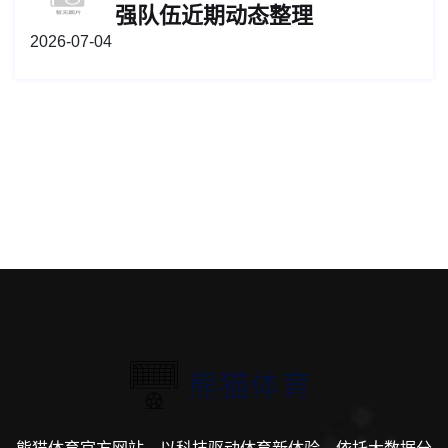
强队伍近期动态整理
2026-07-04