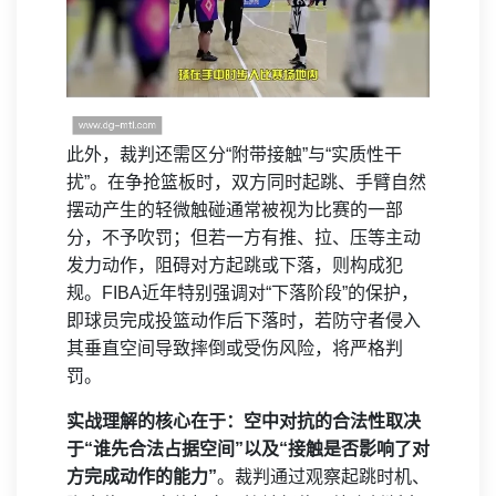
此外，裁判还需区分“附带接触”与“实质性干
扰”。在争抢篮板时，双方同时起跳、手臂自然
摆动产生的轻微触碰通常被视为比赛的一部
分，不予吹罚；但若一方有推、拉、压等主动
发力动作，阻碍对方起跳或下落，则构成犯
规。FIBA近年特别强调对“下落阶段”的保护，
即球员完成投篮动作后下落时，若防守者侵入
其垂直空间导致摔倒或受伤风险，将严格判
罚。
实战理解的核心在于：空中对抗的合法性取决
于“谁先合法占据空间”以及“接触是否影响了对
方完成动作的能力”
。裁判通过观察起跳时机、