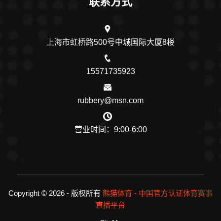
联系方式
上海市虹桥路500号中城国际大厦8楼
15571735923
rubbery@msn.com
营业时间：9:00-6:00
Copyright © 2026 - 版权所有
熊猫体育 - 中国官方认证体育赛事
直播平台