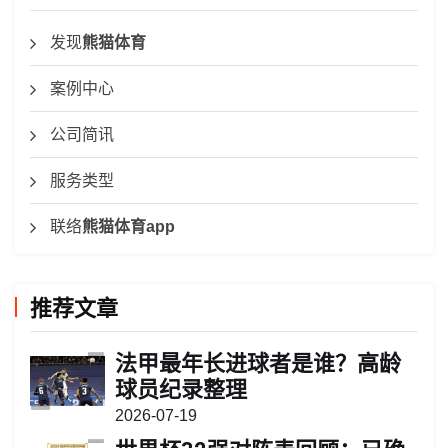
发现
熊猫体育
案例中心
公司简讯
服务类型
联络
熊猫体育app
推荐文章
法甲最年长进球者是谁？高龄
球员纪录整理
2026-07-19