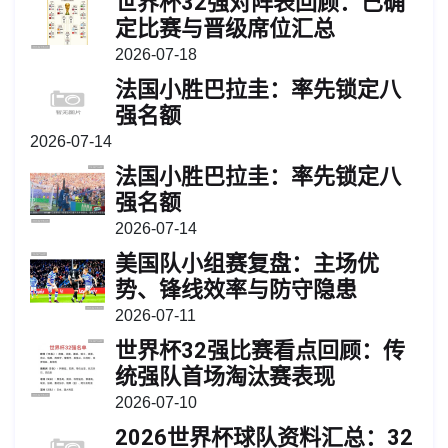
世界杯32强对阵表回顾：已确
定比赛与晋级席位汇总
2026-07-18
法国小胜巴拉圭：率先锁定八
强名额
2026-07-14
法国小胜巴拉圭：率先锁定八
强名额
2026-07-14
美国队小组赛复盘：主场优
势、锋线效率与防守隐患
2026-07-11
世界杯32强比赛看点回顾：传
统强队首场淘汰赛表现
2026-07-10
2026世界杯球队资料汇总：32