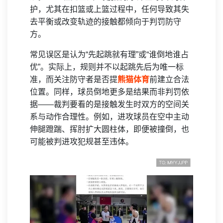
护，尤其在扣篮或上篮过程中，任何导致其失
去平衡或改变轨迹的接触都倾向于判罚防守
方。
常见误区是认为“先起跳就有理”或“谁倒地谁占
优”。实际上，规则并不以起跳先后为唯一标
准，而关注防守者是否提
熊猫体育
前建立合法
位置。同样，球员倒地更多是结果而非判罚依
据——裁判要看的是接触发生时双方的空间关
系与动作合理性。例如，进攻球员在空中主动
伸腿蹬踹、挥肘扩大圆柱体，即便被撞倒，也
可能被判进攻犯规甚至违体。