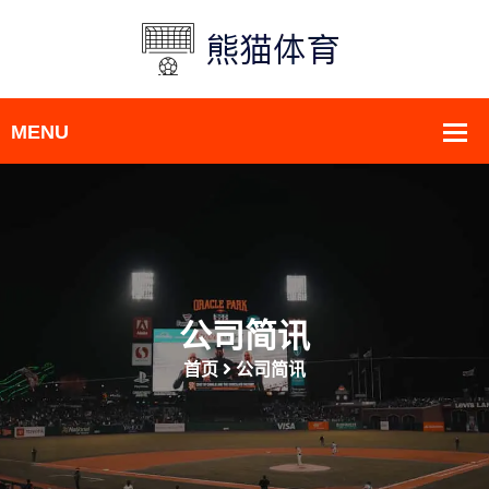
公司简讯
首页
公司简讯