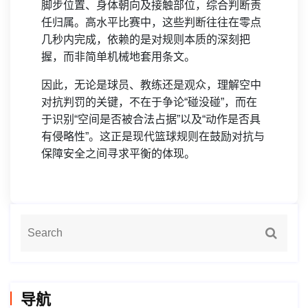
脚步位置、身体朝向及接触部位，综合判断责
任归属。高水平比赛中，这些判断往往在零点
几秒内完成，依赖的是对规则本质的深刻把
握，而非简单机械地套用条文。
因此，无论是球员、教练还是观众，理解空中
对抗判罚的关键，不在于争论“碰没碰”，而在
于识别“空间是否被合法占据”以及“动作是否具
有侵略性”。这正是现代篮球规则在鼓励对抗与
保障安全之间寻求平衡的体现。
导航