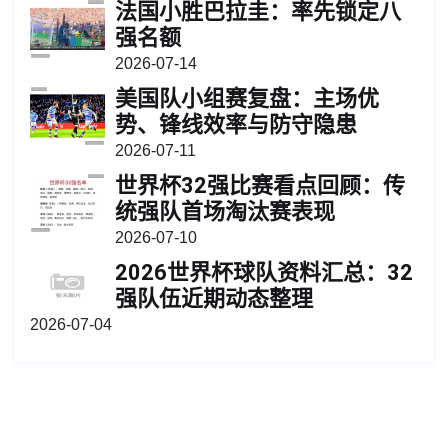
法国小胜巴拉圭：率先锁定八
强名额
2026-07-14
美国队小组赛复盘：主场优
势、锋线效率与防守隐患
2026-07-11
世界杯32强比赛看点回顾：传
统强队首场淘汰赛表现
2026-07-10
2026世界杯球队资料汇总：32
强队伍近期动态整理
2026-07-04