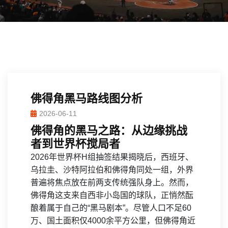
佛得角黑马路线图分析
2026-06-11
佛得角的黑马之路：从边缘挑战
者到世界杯搅局者
2026年世界杯H组抽签结果揭晓后，西班牙、
乌拉圭、沙特阿拉伯和佛得角同处一组，外界
普遍将焦点放在前两支传统强队身上。然而，
佛得角这支来自西非小岛国的球队，正悄然酝
酿着属于自己的“黑马剧本”。尽管人口不足60
万、国土面积仅4000余平方公里，但佛得角近