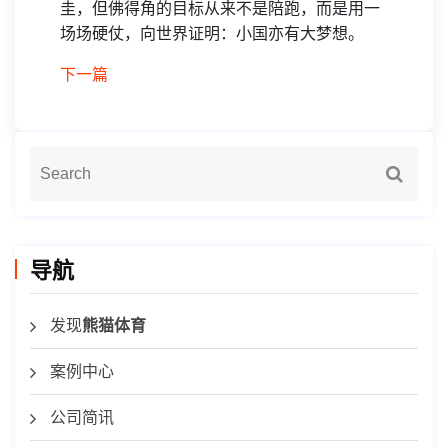
圭，但佛得角的目标从来不是陪跑，而是用一
场场硬仗，向世界证明：小国亦有大梦想。
下一篇
导航
发现
熊猫体育
案例中心
公司简讯