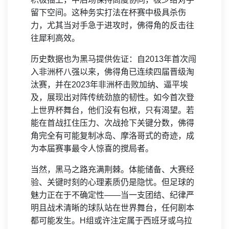
留下空间。这种务实打法在杯赛中极具杀伤
力，尤其当对手急于进攻时，佛得角的反击往
往犀利高效。
历史数据也为黑马提供佐证：自2013年首次闯
入非洲杯八强以来，佛得角已连续四届晋级淘
汰赛，并在2023年非洲杯击败加纳、逼平埃
及，展现出对阵传统劲旅的韧性。如今首次登
上世界杯舞台，他们没有包袱，只有渴望。若
能在首战扛住压力、次战抢下关键分数，佛得
角完全有可能复制冰岛、摩洛哥式的奇迹，成
为本届赛事最令人惊喜的搅局者。
当然，黑马之路充满荆棘。体能储备、大赛经
验、关键时刻的心理素质仍是隐忧。但足球的
魅力正在于不确定性——当一支团结、纪律严
明且战术清晰的球队站在世界舞台，任何剧本
都可能发生。H组或许注定属于西班牙或乌拉