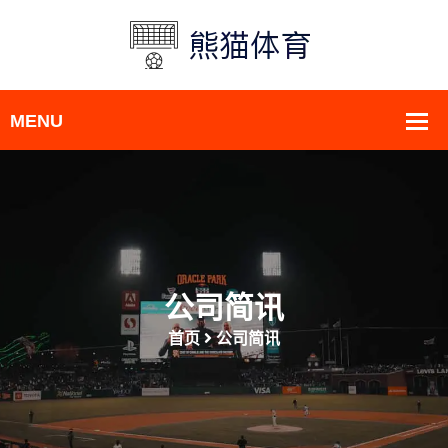
公司简讯
首页
公司简讯