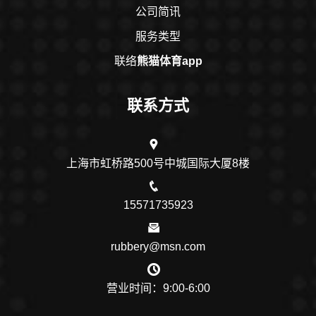
公司简讯
服务类型
联络
熊猫体育app
联系方式
上海市虹桥路500号中城国际大厦8楼
15571735923
rubbery@msn.com
营业时间：9:00-6:00