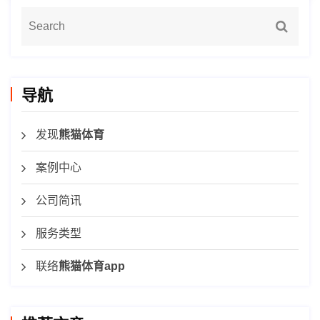
导航
发现
熊猫体育
案例中心
公司简讯
服务类型
联络
熊猫体育app