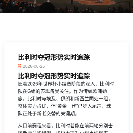
比利时夺冠形势实时追踪
2026-06-26
比利时夺冠形势实时追踪
随着2026年世界杯小组赛阶段的深入，比利时
队在G组的表现备受关注。作为传统欧洲劲
旅，比利时与埃及、伊朗和新西兰同处一组，
整体实力占优，但“黄金一代”已步入尾声，球
队正处于新老交替的关键期。
从目前赛程来看，比利时若能在前两轮分别击