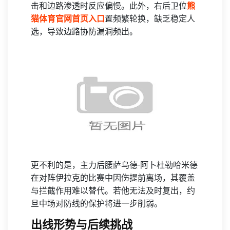
击和边路渗透时反应偏慢。此外，右后卫位
熊
猫体育官网首页入口
置频繁轮换，缺乏稳定人
选，导致边路协防漏洞频出。
更不利的是，主力后腰萨乌德·阿卜杜勒哈米德
在对阵伊拉克的比赛中因伤提前离场，其覆盖
与拦截作用难以替代。若他无法及时复出，约
旦中场对防线的保护将进一步削弱。
出线形势与后续挑战