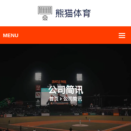
公司简讯
首页
公司简讯