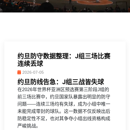
约旦防守数据整理：J组三场比赛
连续丢球
2026-07-05
约旦防线告急：J组三战皆失球
在2026年世界杯亚洲区预选赛第三阶段J组的
前三场比赛中，约旦国家队暴露出明显的防守
问题——连续三场均有失球，成为小组中唯一
未能完成零封的球队。这一数据不仅反映出后
防稳定性不足，也对其争夺小组出线资格构成
严峻挑战。