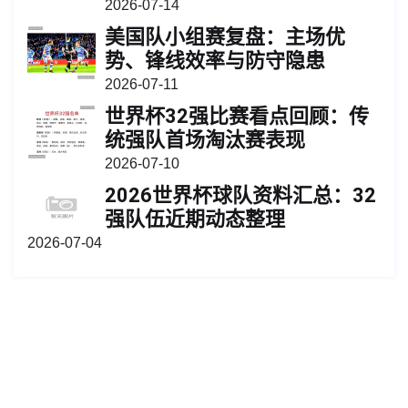
2026-07-14
美国队小组赛复盘：主场优
势、锋线效率与防守隐患
2026-07-11
世界杯32强比赛看点回顾：传
统强队首场淘汰赛表现
2026-07-10
2026世界杯球队资料汇总：32
强队伍近期动态整理
2026-07-04